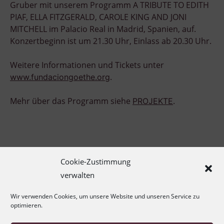
Gruber mit unserem Programm A TRIBUTE TO EDITH
PIAF, ELLA FITZGERALD, CAROLE KING AND JONI
MITCHELL im Palacio Real in Madrid, Spanien, auf.
Konzertbeginn ist um 21.30 Uhr, Einlass ab 20.30 Uhr.
Weitere Informationen und Tickets unter
.
www.fundaciongoethe.org
Mehr über das Programm siehe
.
PROJEKTE
Cookie-Zustimmung
verwalten
Impressum
Wir verwenden Cookies, um unsere Website und unseren Service zu
optimieren.
Datenschutzerklärung